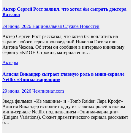
Актер Сергей Рост заявил, что хотел бы сыграть доктора
Ватсона
29 июня, 2026
Национальная Служба Новостей
Актер Сергей Рост рассказал, что хотел бы воплотить на
экране любого героя произведений Николая Гоголя или
Антона Чехова. Об этом он сообщил в интервью книжному
сервису «КИОН Строки», материал есть…
Актеры
Алисия Викандер сыграет главную роль в мини-сериале
Netflix «Энигма-вариации»
29 июня, 2026
Чемпионат.com
Зведа фильмов «Из машины» и «Tomb Raider: Лара Крофт»
Алисия Викандер исполнит одну из главных ролей в новом
мини-сериале Netflix под названием «Энигма-вариации»
(Enigma Variations). Сюжет драматического сериала расскажет
о…