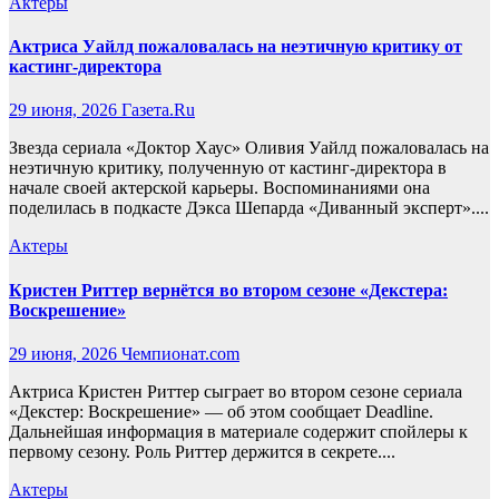
Актеры
Актриса Уайлд пожаловалась на неэтичную критику от
кастинг-директора
29 июня, 2026
Газета.Ru
Звезда сериала «Доктор Хаус» Оливия Уайлд пожаловалась на
неэтичную критику, полученную от кастинг-директора в
начале своей актерской карьеры. Воспоминаниями она
поделилась в подкасте Дэкса Шепарда «Диванный эксперт»....
Актеры
Кристен Риттер вернётся во втором сезоне «Декстера:
Воскрешение»
29 июня, 2026
Чемпионат.com
Актриса Кристен Риттер сыграет во втором сезоне сериала
«Декстер: Воскрешение» — об этом сообщает Deadline.
Дальнейшая информация в материале содержит спойлеры к
первому сезону. Роль Риттер держится в секрете....
Актеры