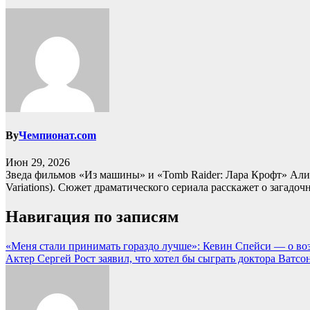
By
Чемпионат.com
Июн 29, 2026
Зведа фильмов «Из машины» и «Tomb Raider: Лара Крофт» Алис
Variations). Сюжет драматического сериала расскажет о загад
Навигация по записям
«Меня стали принимать гораздо лучше»: Кевин Спейси — о во
Актер Сергей Рост заявил, что хотел бы сыграть доктора Ватсо