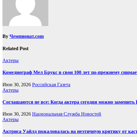
By
Чемпионат.com
Related Post
Актеры
Комедиограф Мел Брукс в свои 100 лет по-прежнему снимае
Июн 30, 2026
Российская Газета
Актеры
Соглашаются не все: Когда актера сегодня можно заменить
Июн 30, 2026
Национальная Служба Новостей
Актеры
Актриса Уайлд пожаловалась на неэтичную критику от кас