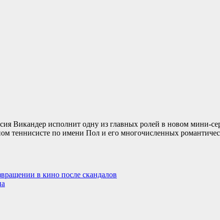
ия Викандер исполнит одну из главных ролей в новом мини-сер
очном теннисисте по имени Пол и его многочисленных романтичес
звращении в кино после скандалов
на