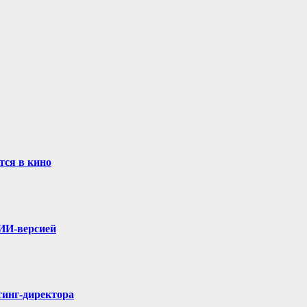
тся в кино
 ИИ-версией
тинг-директора