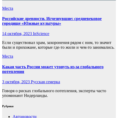
Места
Российские древности. Исчезнувшие: средневековое
городище «Южные культуры»
14 октября, 2023
InScience
Если существовал храм, захоронения рядом с ним, то значит
были и прихожане, которые где-то жили и чем-то занимались.
Места
Какая часть России может утонуть из-за глобального
потепления
3 октября, 2023
Русская семерка
Говоря о рисках глобального потепления, эксперты часто
упоминают Нидерланды.
Рубрики
Автоновости