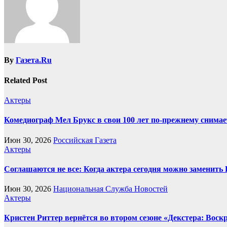
By
Газета.Ru
Related Post
Актеры
Комедиограф Мел Брукс в свои 100 лет по-прежнему снимае
Июн 30, 2026
Российская Газета
Актеры
Соглашаются не все: Когда актера сегодня можно заменить
Июн 30, 2026
Национальная Служба Новостей
Актеры
Кристен Риттер вернётся во втором сезоне «Декстера: Вос