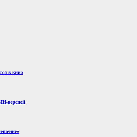
тся в кино
 ИИ-версией
крешение»