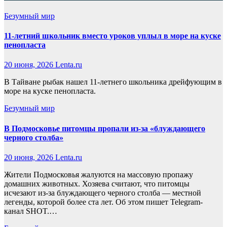
Безумный мир
11-летний школьник вместо уроков уплыл в море на куске
пенопласта
20 июня, 2026
Lenta.ru
В Тайване рыбак нашел 11-летнего школьника дрейфующим в
море на куске пенопласта.
Безумный мир
В Подмосковье питомцы пропали из-за «блуждающего
черного столба»
20 июня, 2026
Lenta.ru
Жители Подмосковья жалуются на массовую пропажу
домашних животных. Хозяева считают, что питомцы
исчезают из-за блуждающего черного столба — местной
легенды, которой более ста лет. Об этом пишет Telegram-
канал SHOT.…