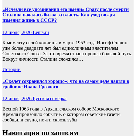
«Исчезли все упоминания его имени» Сразу после смерти
Сталина началась битва за власть. Как уход вождя
изменил жизнь в СССР?
12 июля, 2026
Lenta.ru
К моменту своей кончины в марте 1953 года Иосиф Сталин
уже более двадцати лет был единоличным властителем
Советского Союза. За это время страна прошла большой путь.
Вокруг личности Сталина сложился…
Истории
«Скелет сохранился хорошо»: что на самом деле нашли в
гробнице Ивана Грозного
12 июля, 2026
Русская семерка
Весной 1963 года в Архангельском соборе Московского
Кремля произошло событие, о котором советские газеты
сообщили скупо, почти сквозь зубы.
Навигация по записям