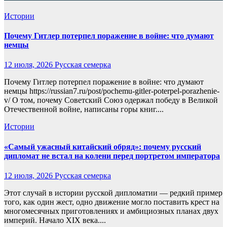
Истории
Почему Гитлер потерпел поражение в войне: что думают
немцы
12 июля, 2026
Русская семерка
Почему Гитлер потерпел поражение в войне: что думают
немцы https://russian7.ru/post/pochemu-gitler-poterpel-porazhenie-
v/ О том, почему Советский Союз одержал победу в Великой
Отечественной войне, написаны горы книг....
Истории
«Самый ужасный китайский обряд»: почему русский
дипломат не встал на колени перед портретом императора
12 июля, 2026
Русская семерка
Этот случай в истории русской дипломатии — редкий пример
того, как один жест, одно движение могло поставить крест на
многомесячных приготовлениях и амбициозных планах двух
империй. Начало XIX века....