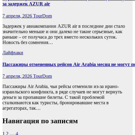
за задержек AZUR air
7 апреля, 2026
TourDom
Задержек у авиакомпании AZUR air в последние дни стало
значительно меньше и они далеко не такие серьезные, как
раньше – от получаса до трех вместо нескольких суток.
Новость без сомнения…
Лайфхаки
Пассажиры отмененных рейсов Air Arabia месяц не могут п
7 апреля, 2026
TourDom
Пассажиры Air Arabia, чьи рейсы отменили из-за ирано-
израильского конфликта, в ряде случаев не могут вернуть
деньги за пропавшие билеты. С такой проблемой
сталкиваются как туристы, бронировавшие места в
агрегаторах, так…
Навигация по записям
1
2
…
4