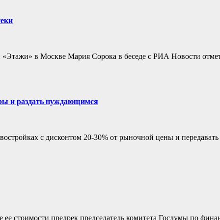
теки
 «Этажи» в Москве Мария Сорока в беседе с РИА Новости отме
ры и раздать нуждающимся
востройках с дисконтом 20-30% от рыночной цены и передавать
е ее стоимости предрек председатель комитета Госдумы по фина