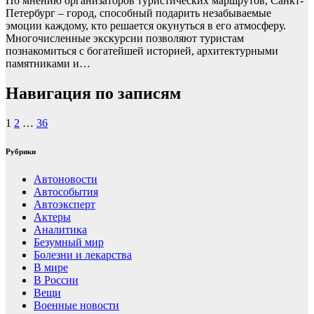
По мнению организаторов туристических маршрутов, Санкт-
Петербург – город, способный подарить незабываемые
эмоции каждому, кто решается окунуться в его атмосферу.
Многочисленные экскурсии позволяют туристам
познакомиться с богатейшей историей, архитектурными
памятниками и…
Навигация по записям
1
2
…
36
Рубрики
Автоновости
Автособытия
Автоэксперт
Актеры
Аналитика
Безумный мир
Болезни и лекарства
В мире
В России
Вещи
Военные новости