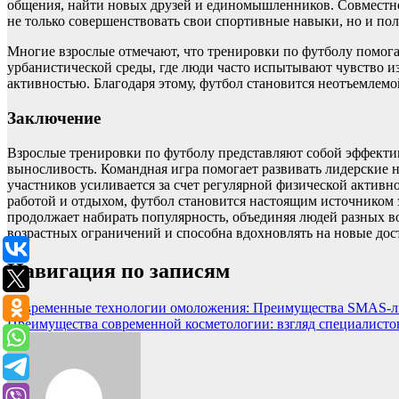
общения, найти новых друзей и единомышленников. Совместное
не только совершенствовать свои спортивные навыки, но и пол
Многие взрослые отмечают, что тренировки по футболу помога
урбанистической среды, где люди часто испытывают чувство 
активностью. Благодаря этому, футбол становится неотъемлем
Заключение
Взрослые тренировки по футболу представляют собой эффекти
выносливость. Командная игра помогает развивать лидерские
участников усиливается за счет регулярной физической активн
работой и отдыхом, футбол становится настоящим источником 
продолжает набирать популярность, объединяя людей разных во
возрастных ограничений и способна вдохновлять на новые дос
Навигация по записям
Современные технологии омоложения: Преимущества SMAS-л
Преимущества современной косметологии: взгляд специалисто