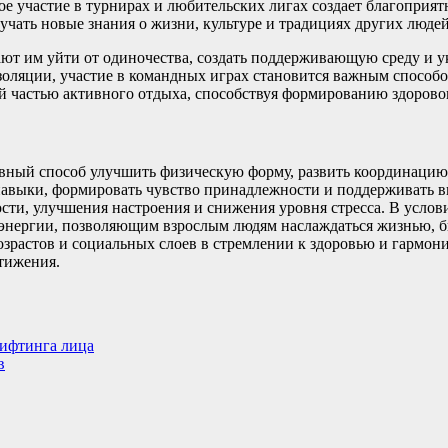
 участие в турнирах и любительских лигах создает благоприят
учать новые знания о жизни, культуре и традициях других людей
ют им уйти от одиночества, создать поддерживающую среду и у
изоляции, участие в командных играх становится важным спосо
ой частью активного отдыха, способствуя формированию здорово
вный способ улучшить физическую форму, развить координацию,
 навыки, формировать чувство принадлежности и поддерживать 
ости, улучшения настроения и снижения уровня стресса. В услов
энергии, позволяющим взрослым людям наслаждаться жизнью, бы
зрастов и социальных слоев в стремлении к здоровью и гармони
тижения.
ифтинга лица
в