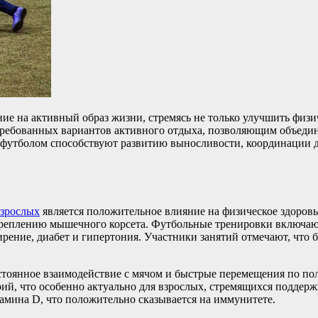
ие на активный образ жизни, стремясь не только улучшить физ
требованных вариантов активного отдыха, позволяющим объедин
я футболом способствуют развитию выносливости, координации 
взрослых
является положительное влияние на физическое здоровь
реплению мышечного корсета. Футбольные тренировки включают 
ирение, диабет и гипертония. Участники занятий отмечают, что
стоянное взаимодействие с мячом и быстрые перемещения по по
ий, что особенно актуально для взрослых, стремящихся поддерж
амина D, что положительно сказывается на иммунитете.