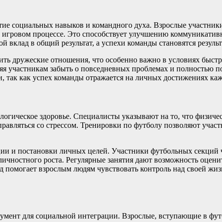
ие социальных навыков и командного духа. Взрослые участники
в игровом процессе. Это способствует улучшению коммуникатив
й вклад в общий результат, а успехи команды становятся резуль
ить дружеские отношения, что особенно важно в условиях быстр
яя участникам забыть о повседневных проблемах и полностью по
, так как успех команды отражается на личных достижениях каж
логическое здоровье. Специалисты указывают на то, что физиче
правляться со стрессом. Тренировки по футболу позволяют учас
ии и постановки личных целей. Участники футбольных секций ч
 личностного роста. Регулярные занятия дают возможность оцени
д помогает взрослым людям чувствовать контроль над своей жиз
трумент для социальной интеграции. Взрослые, вступающие в ф