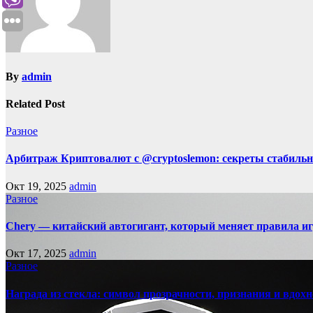
By
admin
Related Post
Разное
Арбитраж Криптовалют с @cryptoslemon: секреты стабильн
Окт 19, 2025
admin
Разное
Chery — китайский автогигант, который меняет правила 
Окт 17, 2025
admin
Разное
Награда из стекла: символ прозрачности, признания и вдох