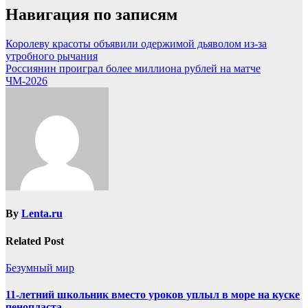
Навигация по записям
Королеву красоты объявили одержимой дьяволом из-за
утробного рычания
Россиянин проиграл более миллиона рублей на матче
ЧМ-2026
By
Lenta.ru
Related Post
Безумный мир
11-летний школьник вместо уроков уплыл в море на куске
пенопласта