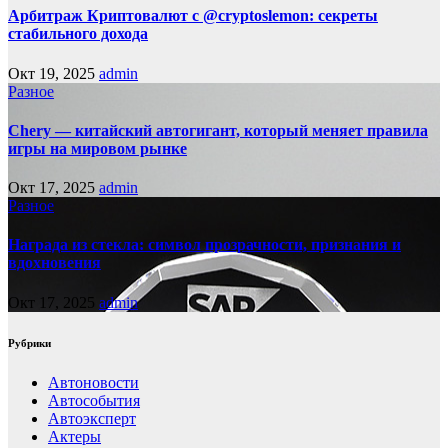
Арбитраж Криптовалют с @cryptoslemon: секреты
стабильного дохода
Окт 19, 2025
admin
Разное
Chery — китайский автогигант, который меняет правила
игры на мировом рынке
Окт 17, 2025
admin
Разное
Награда из стекла: символ прозрачности, признания и
вдохновения
Окт 17, 2025
admin
Рубрики
Автоновости
Автособытия
Автоэксперт
Актеры