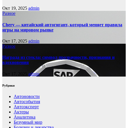
Окт 19, 2025
admin
Разное
Chery — китайский автогигант, который меняет правила
игры на мировом рынке
Окт 17, 2025
admin
Разное
Награда из стекла: символ прозрачности, признания и
вдохновения
Окт 17, 2025
admin
Рубрики
Автоновости
Автособытия
Автоэксперт
Актеры
Аналитика
Безумный мир
Болезни и лекарства