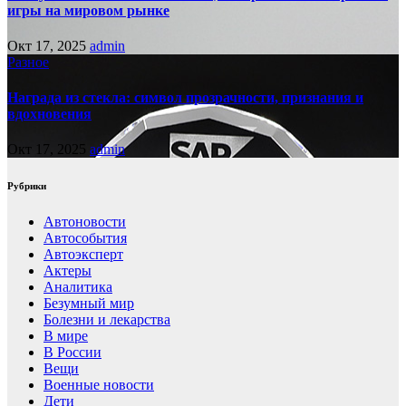
игры на мировом рынке
Окт 17, 2025
admin
Разное
Награда из стекла: символ прозрачности, признания и
вдохновения
Окт 17, 2025
admin
Рубрики
Автоновости
Автособытия
Автоэксперт
Актеры
Аналитика
Безумный мир
Болезни и лекарства
В мире
В России
Вещи
Военные новости
Дети