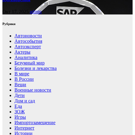
Окт 17, 2025
admin
Рубрики
Автоновости
Автособытия
Автоэксперт
Актеры
Аналитика
Безумный мир
Болезни и лекарства
В мире
В России
Вещи
Военные новости
Дети
Дом и сад
Еда
ЗОЖ
Игры
Импортозамещение
Интернет
Истории