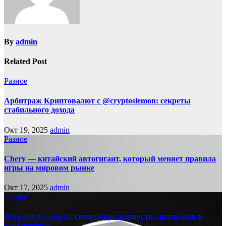
By
admin
Related Post
Разное
Арбитраж Криптовалют с @cryptoslemon: секреты
стабильного дохода
Окт 19, 2025
admin
Разное
Chery — китайский автогигант, который меняет правила
игры на мировом рынке
Окт 17, 2025
admin
Разное
Награда из стекла: символ прозрачности, признания и
вдохновения