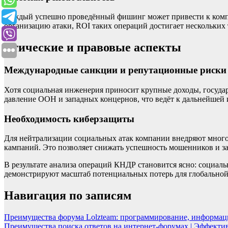
Каждый успешно проведённый фишинг может привести к компро
организацию атаки, ROI таких операций достигает нескольких
Этические и правовые аспекты
Международные санкции и репутационные риски
Хотя социальная инженерия приносит крупные доходы, госуда
давление ООН и западных концернов, что ведёт к дальнейшей 
Необходимость киберзащиты
Для нейтрализации социальных атак компании внедряют мног
кампаний. Это позволяет снижать успешность мошенников и з
В результате анализа операций КНДР становится ясно: социал
демонстрируют масштаб потенциальных потерь для глобальной
Навигация по записям
Преимущества форума Lolzteam: программирование, информаци
Преимущества поиска ответов на интернет-форумах | Эффекти