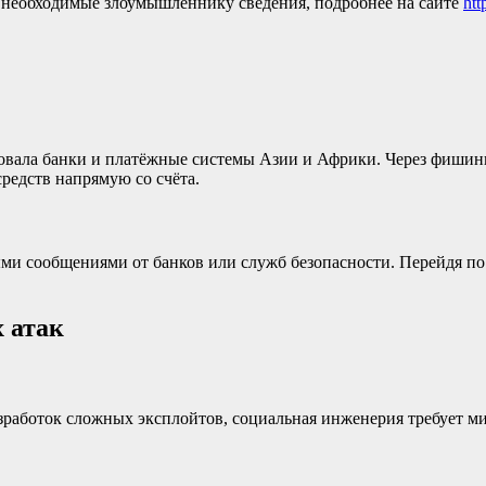
а необходимые злоумышленнику сведения, подробнее на сайте
htt
таковала банки и платёжные системы Азии и Африки. Через фиш
редств напрямую со счёта.
и сообщениями от банков или служб безопасности. Перейдя по 
 атак
зработок сложных эксплойтов, социальная инженерия требует м