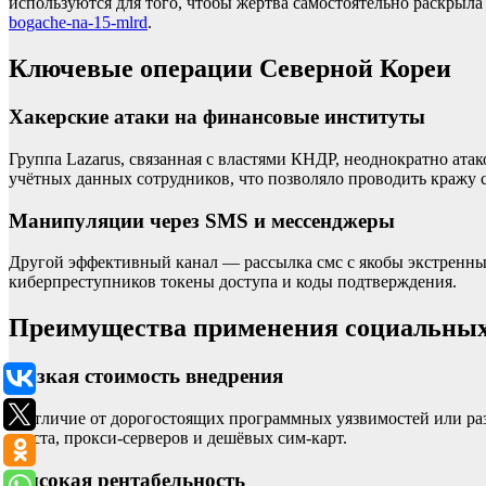
используются для того, чтобы жертва самостоятельно раскрыл
bogache-na-15-mlrd
.
Ключевые операции Северной Кореи
Хакерские атаки на финансовые институты
Группа Lazarus, связанная с властями КНДР, неоднократно а
учётных данных сотрудников, что позволяло проводить кражу с
Манипуляции через SMS и мессенджеры
Другой эффективный канал — рассылка смс с якобы экстренным
киберпреступников токены доступа и коды подтверждения.
Преимущества применения социальных
Низкая стоимость внедрения
В отличие от дорогостоящих программных уязвимостей или ра
текста, прокси-серверов и дешёвых сим-карт.
Высокая рентабельность