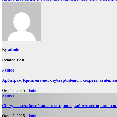
By
admin
Related Post
Разное
Арбитраж Криптовалют с @cryptoslemon: секреты стабильн
Окт 19, 2025
admin
Разное
Chery — китайский автогигант, который меняет правила 
Окт 17, 2025
admin