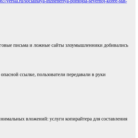
ps://versia.ru/socialnaya-inzheneriya-pomogla-severnoj-koree-stat-
инговые письма и ложные сайты злоумышленники добивались
опасной ссылке, пользователи передавали в руки
инимальных вложений: услуги копирайтера для составления