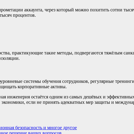
метации аккаунта, через который можно похитить сотни тысяч 
 тысяч процентов.
рства, практикующие такие методы, подвергаются тяжёлым санк
изоляции.
оуровневые системы обучения сотрудников, регулярные тренин
ащищать корпоративные активы.
ьная инженерия остаётся одним из самых дешёвых и эффективны
 экономики, если не принять адекватных мер защиты и междуна
онная безопасность и многое другое
вное решение ваших вопросов