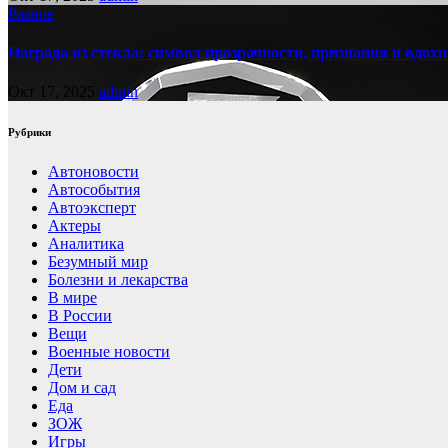
Разное
Награда из стекла: символ прозрачности, признания и вдох
Окт 17, 2025
admin
Рубрики
Автоновости
Автособытия
Автоэксперт
Актеры
Аналитика
Безумный мир
Болезни и лекарства
В мире
В России
Вещи
Военные новости
Дети
Дом и сад
Еда
ЗОЖ
Игры