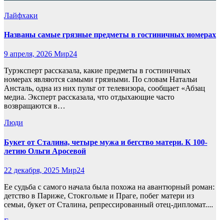
Лайфхаки
Названы самые грязные предметы в гостиничных номерах
9 апреля, 2026
Мир24
Турэксперт рассказала, какие предметы в гостиничных
номерах являются самыми грязными. По словам Натальи
Ансталь, одна из них пульт от телевизора, сообщает «Абзац
медиа. Эксперт рассказала, что отдыхающие часто
возвращаются в…
Люди
Букет от Сталина, четыре мужа и бегство матери. К 100-
летию Ольги Аросевой
22 декабря, 2025
Мир24
Ее судьба с самого начала была похожа на авантюрный роман:
детство в Париже, Стокгольме и Праге, побег матери из
семьи, букет от Сталина, репрессированный отец-дипломат....