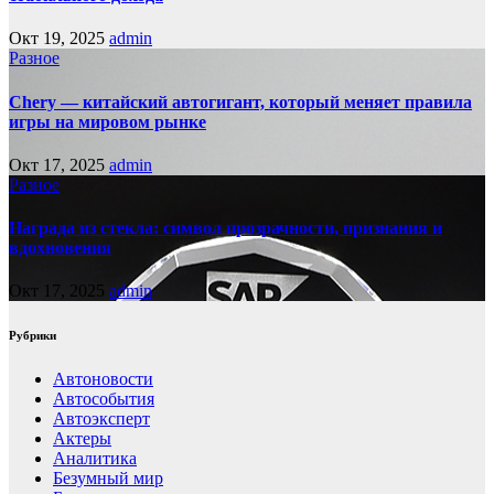
Окт 19, 2025
admin
Разное
Chery — китайский автогигант, который меняет правила
игры на мировом рынке
Окт 17, 2025
admin
Разное
Награда из стекла: символ прозрачности, признания и
вдохновения
Окт 17, 2025
admin
Рубрики
Автоновости
Автособытия
Автоэксперт
Актеры
Аналитика
Безумный мир