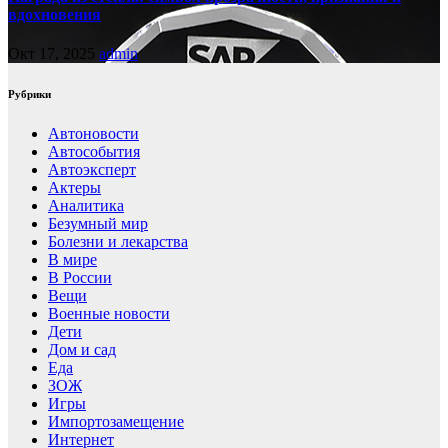
вдохновения
Окт 17, 2025
admin
Рубрики
Автоновости
Автособытия
Автоэксперт
Актеры
Аналитика
Безумный мир
Болезни и лекарства
В мире
В России
Вещи
Военные новости
Дети
Дом и сад
Еда
ЗОЖ
Игры
Импортозамещение
Интернет