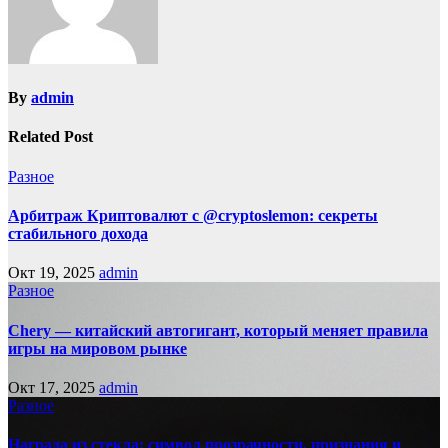
By
admin
Related Post
Разное
Арбитраж Криптовалют с @cryptoslemon: секреты
стабильного дохода
Окт 19, 2025
admin
Разное
Chery — китайский автогигант, который меняет правила
игры на мировом рынке
Окт 17, 2025
admin
Разное
Награда из стекла: символ прозрачности, признания и