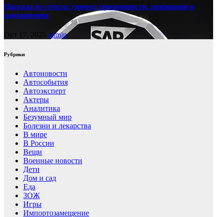
Награда из стекла: символ прозрачности, признания и
вдохновения
Окт 17, 2025
admin
Рубрики
Автоновости
Автособытия
Автоэксперт
Актеры
Аналитика
Безумный мир
Болезни и лекарства
В мире
В России
Вещи
Военные новости
Дети
Дом и сад
Еда
ЗОЖ
Игры
Импортозамещение