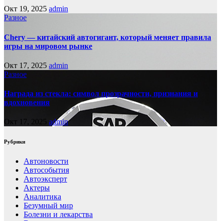
Окт 19, 2025
admin
Разное
Chery — китайский автогигант, который меняет правила
игры на мировом рынке
Окт 17, 2025
admin
Разное
Награда из стекла: символ прозрачности, признания и
вдохновения
Окт 17, 2025
admin
Рубрики
Автоновости
Автособытия
Автоэксперт
Актеры
Аналитика
Безумный мир
Болезни и лекарства