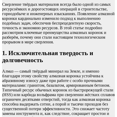
Сверление твёрдых материалов всегда было одной из самых
ресурсоёмких и дорогостоящих операций в строительстве,
горнодобыче и инженерных изысканиях. Появление алмазной
коронки кардинально изменило подход к выполнению
подобных задач, обеспечив беспрецедентную скорость,
точность и экономию ресурсов. В этой статье подробно
рассмотрим ключевые преимущества алмазных коронок и
разберём, почему они стали настоящим технологическим
прорывом в мире сверления.
1. Исключительная твердость и
долговечность
Алмаз — самый твёрдый минерал на Земле, и именно
благодаря этому свойству алмазная коронка устойчива к
абразивному износу даже при работе с особо прочными
материалами: гранитом, базальтом, армированным бетоном.
Типичный ресурс обычных коронок из быстрорежущей стали
(HSS) или карбида вольфрама при сверлении жёстких сплавов
ограничен десятками отверстий, тогда как алмазная коронка
способна выдержать сотни, а порой и тысячи проходов без
существенной потери эффективности. Это снижает частоту
замены инструмента и, как следствие, сокращает простои и