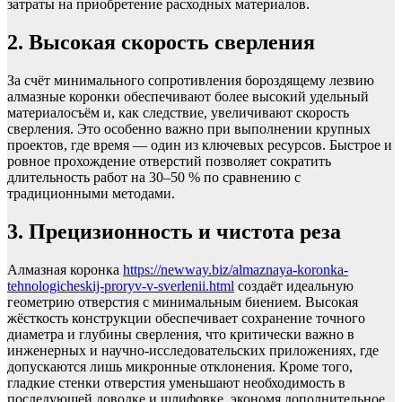
затраты на приобретение расходных материалов.
2. Высокая скорость сверления
За счёт минимального сопротивления бороздящему лезвию
алмазные коронки обеспечивают более высокий удельный
материалосъём и, как следствие, увеличивают скорость
сверления. Это особенно важно при выполнении крупных
проектов, где время — один из ключевых ресурсов. Быстрое и
ровное прохождение отверстий позволяет сократить
длительность работ на 30–50 % по сравнению с
традиционными методами.
3. Прецизионность и чистота реза
Алмазная коронка
https://newway.biz/almaznaya-koronka-
tehnologicheskij-proryv-v-sverlenii.html
создаёт идеальную
геометрию отверстия с минимальным биением. Высокая
жёсткость конструкции обеспечивает сохранение точного
диаметра и глубины сверления, что критически важно в
инженерных и научно-исследовательских приложениях, где
допускаются лишь микронные отклонения. Кроме того,
гладкие стенки отверстия уменьшают необходимость в
последующей доводке и шлифовке, экономя дополнительное