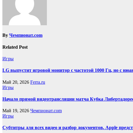
By
Чемпионат.com
Related Post
Игры
LG выпустит игровой монитор с частотой 1000 Гц, но с нюа
Май 20, 2026
Ferra.ru
Игры
Начало прямой видеотрансляции матча Кубка Либертадоре
Май 19, 2026
Чемпионат.com
Игры
Субтитры для всех видео и разбор документов. Apple пред