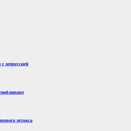
 с депрессией
долюбливают
рового детокса