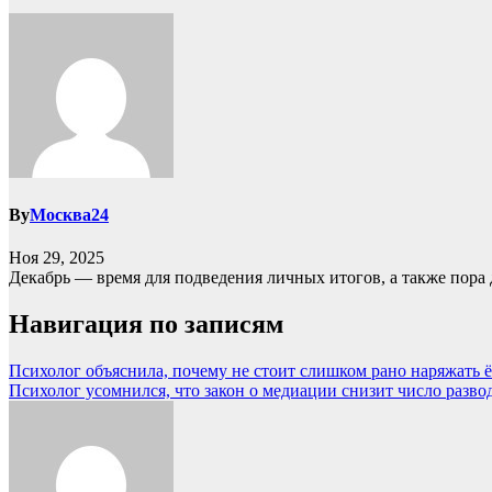
By
Москва24
Ноя 29, 2025
Декабрь — время для подведения личных итогов, а также пора 
Навигация по записям
Психолог объяснила, почему не стоит слишком рано наряжать 
Психолог усомнился, что закон о медиации снизит число разво