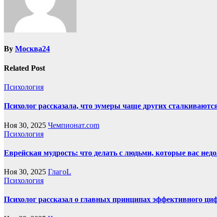
By
Москва24
Related Post
Психология
Психолог рассказала, что зумеры чаще других сталкиваются
Ноя 30, 2025
Чемпионат.com
Психология
Еврейская мудрость: что делать с людьми, которые вас не
Ноя 30, 2025
ГлагоL
Психология
Психолог рассказал о главных принципах эффективного циф