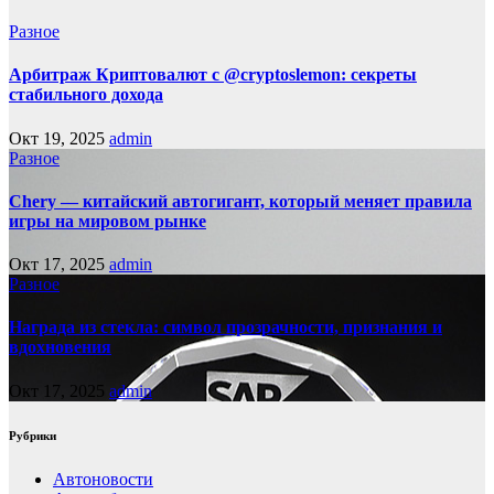
Разное
Арбитраж Криптовалют с @cryptoslemon: секреты
стабильного дохода
Окт 19, 2025
admin
Разное
Chery — китайский автогигант, который меняет правила
игры на мировом рынке
Окт 17, 2025
admin
Разное
Награда из стекла: символ прозрачности, признания и
вдохновения
Окт 17, 2025
admin
Рубрики
Автоновости