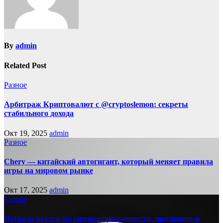
By
admin
Related Post
Разное
Арбитраж Криптовалют с @cryptoslemon: секреты
стабильного дохода
Окт 19, 2025
admin
Разное
Chery — китайский автогигант, который меняет правила
игры на мировом рынке
Окт 17, 2025
admin
Разное
Награда из стекла: символ прозрачности, признания и