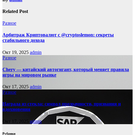
Related Post
Разное
Арбитраж Криптовалют с @cryptoslemon: секреты
стабильного дохода
Окт 19, 2025
admin
Разное
Chery — китайский автогигант, который меняет правила
игры на мировом рынке
Окт 17, 2025
admin
Разное
Награда из стекла: символ прозрачности, признания и
вдохновения
Окт 17, 2025
admin
Рубрики