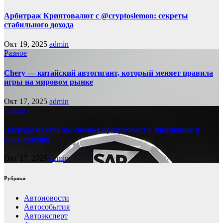
Арбитраж Криптовалют с @cryptoslemon: секреты
стабильного дохода
Окт 19, 2025
admin
Разное
Chery — китайский автогигант, который меняет правила
игры на мировом рынке
Окт 17, 2025
admin
Разное
Награда из стекла: символ прозрачности, признания и
вдохновения
Окт 17, 2025
admin
Рубрики
Автоновости
Автособытия
Автоэксперт