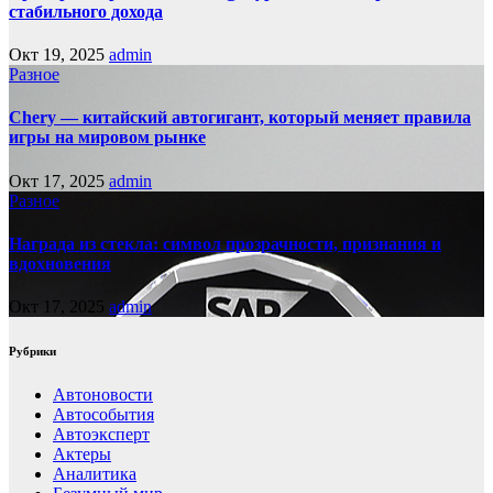
стабильного дохода
Окт 19, 2025
admin
Разное
Chery — китайский автогигант, который меняет правила
игры на мировом рынке
Окт 17, 2025
admin
Разное
Награда из стекла: символ прозрачности, признания и
вдохновения
Окт 17, 2025
admin
Рубрики
Автоновости
Автособытия
Автоэксперт
Актеры
Аналитика