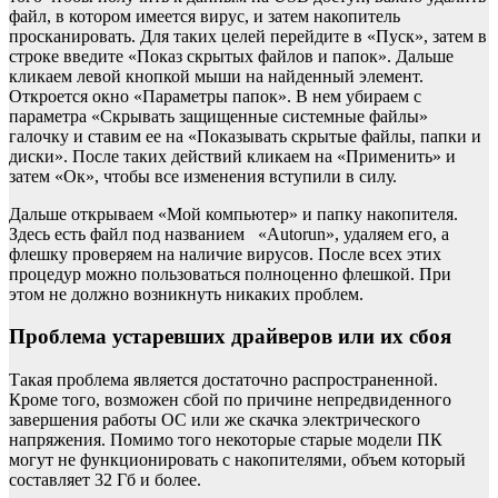
файл, в котором имеется вирус, и затем накопитель
просканировать. Для таких целей перейдите в «Пуск», затем в
строке введите «Показ скрытых файлов и папок». Дальше
кликаем левой кнопкой мыши на найденный элемент.
Откроется окно «Параметры папок». В нем убираем с
параметра «Скрывать защищенные системные файлы»
галочку и ставим ее на «Показывать скрытые файлы, папки и
диски». После таких действий кликаем на «Применить» и
затем «Ок», чтобы все изменения вступили в силу.
Дальше открываем «Мой компьютер» и папку накопителя.
Здесь есть файл под названием «Autorun», удаляем его, а
флешку проверяем на наличие вирусов. После всех этих
процедур можно пользоваться полноценно флешкой. При
этом не должно возникнуть никаких проблем.
Проблема устаревших драйверов или их сбоя
Такая проблема является достаточно распространенной.
Кроме того, возможен сбой по причине непредвиденного
завершения работы ОС или же скачка электрического
напряжения. Помимо того некоторые старые модели ПК
могут не функционировать с накопителями, объем который
составляет 32 Гб и более.