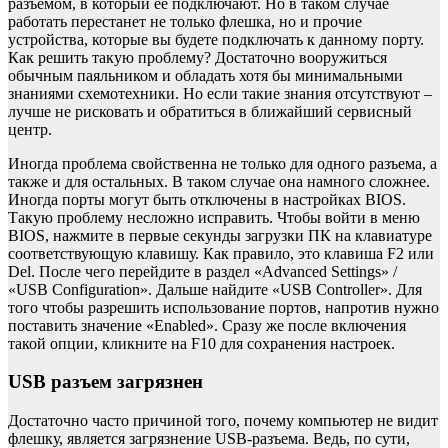
разъемом, в который ее подключают. Но в таком случае
работать перестанет не только флешка, но и прочие
устройства, которые вы будете подключать к данному порту.
Как решить такую проблему? Достаточно вооружиться
обычным паяльником и обладать хотя бы минимальными
знаниями схемотехники. Но если такие знания отсутствуют –
лучше не рисковать и обратиться в ближайший сервисный
центр.
Иногда проблема свойственна не только для одного разъема, а
также и для остальных. В таком случае она намного сложнее.
Иногда порты могут быть отключены в настройках BIOS.
Такую проблему несложно исправить. Чтобы войти в меню
BIOS, нажмите в первые секунды загрузки ПК на клавиатуре
соответствующую клавишу. Как правило, это клавиша F2 или
Del. После чего перейдите в раздел «Advanced Settings» /
«USB Configuration». Дальше найдите «USB Controller». Для
того чтобы разрешить использование портов, напротив нужно
поставить значение «Enabled». Сразу же после включения
такой опции, кликните на F10 для сохранения настроек.
USB разъем загрязнен
Достаточно часто причиной того, почему компьютер не видит
флешку, является загрязнение USB-разъема. Ведь, по сути,