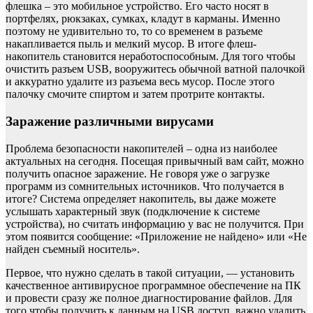
флешка – это мобильное устройство. Его часто носят в
портфелях, рюкзаках, сумках, кладут в карманы. Именно
поэтому не удивительно то, то со временем в разъеме
накапливается пыль и мелкий мусор. В итоге флеш-
накопитель становится неработоспособным. Для того чтобы
очистить разъем USB, вооружитесь обычной ватной палочкой
и аккуратно удалите из разъема весь мусор. После этого
палочку смочите спиртом и затем протрите контакты.
Заражение различными вирусами
Проблема безопасности накопителей – одна из наиболее
актуальных на сегодня. Посещая привычный вам сайт, можно
получить опасное заражение. Не говоря уже о загрузке
программ из сомнительных источников. Что получается в
итоге? Система определяет накопитель, вы даже можете
услышать характерный звук (подключение к системе
устройства), но считать информацию у вас не получится. При
этом появится сообщение: «Приложение не найдено» или «Не
найден съемный носитель».
Первое, что нужно сделать в такой ситуации, — установить
качественное антивирусное программное обеспечение на ПК
и провести сразу же полное диагностирование файлов. Для
того чтобы получить к данным на USB доступ, важно удалить