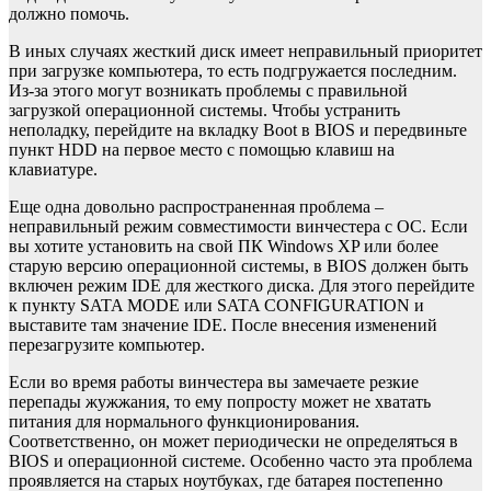
должно помочь.
В иных случаях жесткий диск имеет неправильный приоритет
при загрузке компьютера, то есть подгружается последним.
Из-за этого могут возникать проблемы с правильной
загрузкой операционной системы. Чтобы устранить
неполадку, перейдите на вкладку Boot в BIOS и передвиньте
пункт HDD на первое место с помощью клавиш на
клавиатуре.
Еще одна довольно распространенная проблема –
неправильный режим совместимости винчестера с ОС. Если
вы хотите установить на свой ПК Windows XP или более
старую версию операционной системы, в BIOS должен быть
включен режим IDE для жесткого диска. Для этого перейдите
к пункту SATA MODE или SATA CONFIGURATION и
выставите там значение IDE. После внесения изменений
перезагрузите компьютер.
Если во время работы винчестера вы замечаете резкие
перепады жужжания, то ему попросту может не хватать
питания для нормального функционирования.
Соответственно, он может периодически не определяться в
BIOS и операционной системе. Особенно часто эта проблема
проявляется на старых ноутбуках, где батарея постепенно