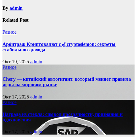
By
admin
Related Post
Разное
Арбитраж Криптовалют с @cryptoslemon: секреты
стабильного дохода
Окт 19, 2025
admin
Разное
Chery — китайский автогигант, который меняет правила
игры на мировом рынке
Окт 17, 2025
admin
Разное
Награда из стекла: символ прозрачности, признания и
вдохновения
Окт 17, 2025
admin