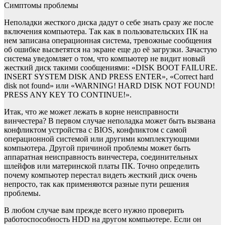
Симптомы проблемы
Неполадки жесткого диска дадут о себе знать сразу же после
включения компьютера. Так как в пользовательских ПК на
нем записана операционная система, тревожные сообщения
об ошибке высветятся на экране еще до её загрузки. Зачастую
система уведомляет о том, что компьютер не видит новый
жесткий диск такими сообщениями: «DISK BOOT FAILURE.
INSERT SYSTEM DISK AND PRESS ENTER», «Correct hard
disk not found» или «WARNING! HARD DISK NOT FOUND!
PRESS ANY KEY TO CONTINUE!».
Итак, что же может лежать в корне неисправности
винчестера? В первом случае неполадка может быть вызвана
конфликтом устройства с BIOS, конфликтом с самой
операционной системой или другими комплектующими
компьютера. Другой причиной проблемы может быть
аппаратная неисправность винчестера, соединительных
шлейфов или материнской платы ПК. Точно определить
почему компьютер перестал видеть жесткий диск очень
непросто, так как применяются разные пути решения
проблемы.
В любом случае вам прежде всего нужно проверить
работоспособность HDD на другом компьютере. Если он