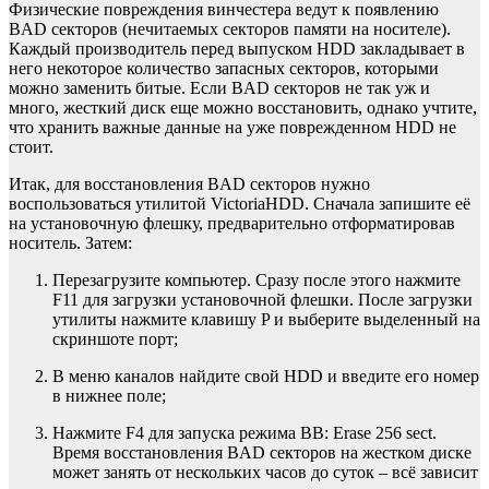
Физические повреждения винчестера ведут к появлению
BAD секторов (нечитаемых секторов памяти на носителе).
Каждый производитель перед выпуском HDD закладывает в
него некоторое количество запасных секторов, которыми
можно заменить битые. Если BAD секторов не так уж и
много, жесткий диск еще можно восстановить, однако учтите,
что хранить важные данные на уже поврежденном HDD не
стоит.
Итак, для восстановления BAD секторов нужно
воспользоваться утилитой VictoriaHDD. Сначала запишите её
на установочную флешку, предварительно отформатировав
носитель. Затем:
Перезагрузите компьютер. Сразу после этого нажмите
F11 для загрузки установочной флешки. После загрузки
утилиты нажмите клавишу P и выберите выделенный на
скриншоте порт;
В меню каналов найдите свой HDD и введите его номер
в нижнее поле;
Нажмите F4 для запуска режима BB: Erase 256 sect.
Время восстановления BAD секторов на жестком диске
может занять от нескольких часов до суток – всё зависит