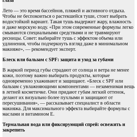
глаза
Лето — это время бассейнов, пляжей и активного отдыха.
Чтобы не беспокоиться о растекшейся туши, стоит выбрать
водостойкий вариант. Такая тушь выдержит жару, влажность
и даже морскую воду. «При этом современные формулы легко
смываются специальными средствами и не травмируют
ресницы. Совет: выбирайте тушь с эффектом объема или
удлинения, чтобы подчеркнуть взгляд даже в минимальном
макияже», — рекомендует эксперт.
Блеск или бальзам с SPF: защита и уход за губами
В жаркий период губы страдают от солнца и ветра не менее
кожи, поэтому важно выбирать продукты, которые
одновременно ухаживают и защищают. «Блеск с SPF или
бальзам с увлажняющими компонентами — незаменимая вещь
в летней косметичке. Они придают губам легкий оттенок,
делают их визуально более пухлыми и защищают от
пересушивания», — рассказывает специалист в области
макияжа. Для максимального эффекта выбирайте формулы с
маслами и витамином Е.
Термальная вода или фиксирующий спрей: освежить и
закрепить