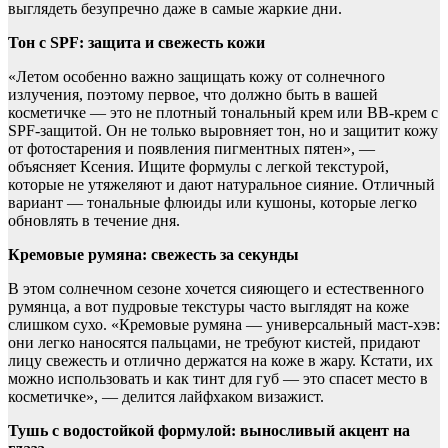
выглядеть безупречно даже в самые жаркие дни.
Тон с SPF: защита и свежесть кожи
«Летом особенно важно защищать кожу от солнечного
излучения, поэтому первое, что должно быть в вашей
косметичке — это не плотный тональный крем или ВВ-крем с
SPF-защитой. Он не только выровняет тон, но и защитит кожу
от фотостарения и появления пигментных пятен», —
объясняет Ксения. Ищите формулы с легкой текстурой,
которые не утяжеляют и дают натуральное сияние. Отличный
вариант — тональные флюиды или кушоны, которые легко
обновлять в течение дня.
Кремовые румяна: свежесть за секунды
В этом солнечном сезоне хочется сияющего и естественного
румянца, а вот пудровые текстуры часто выглядят на коже
слишком сухо. «Кремовые румяна — универсальный маст-хэв:
они легко наносятся пальцами, не требуют кистей, придают
лицу свежесть и отлично держатся на коже в жару. Кстати, их
можно использовать и как тинт для губ — это спасет место в
косметичке», — делится лайфхаком визажист.
Тушь с водостойкой формулой: выносливый акцент на