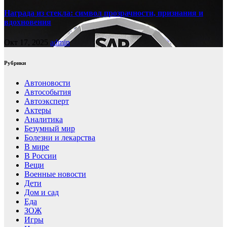
Награда из стекла: символ прозрачности, признания и
вдохновения
Окт 17, 2025
admin
Рубрики
Автоновости
Автособытия
Автоэксперт
Актеры
Аналитика
Безумный мир
Болезни и лекарства
В мире
В России
Вещи
Военные новости
Дети
Дом и сад
Еда
ЗОЖ
Игры