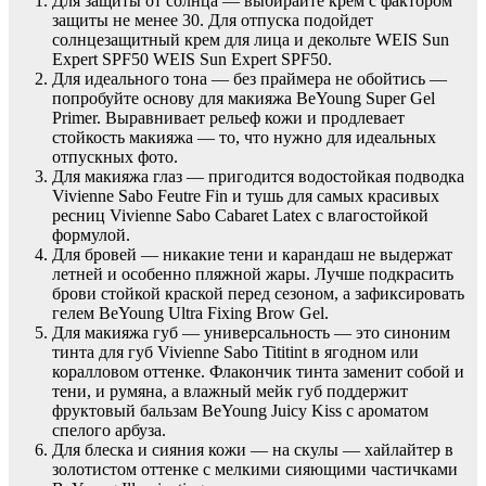
Для защиты от солнца — выбирайте крем с фактором
защиты не менее 30. Для отпуска подойдет
солнцезащитный крем для лица и декольте WEIS Sun
Expert SPF50 WEIS Sun Expert SPF50.
Для идеального тона — без праймера не обойтись —
попробуйте основу для макияжа BeYoung Super Gel
Primer. Выравнивает рельеф кожи и продлевает
стойкость макияжа — то, что нужно для идеальных
отпускных фото.
Для макияжа глаз — пригодится водостойкая подводка
Vivienne Sabo Feutre Fin и тушь для самых красивых
ресниц Vivienne Sabo Cabaret Latex с влагостойкой
формулой.
Для бровей — никакие тени и карандаш не выдержат
летней и особенно пляжной жары. Лучше подкрасить
брови стойкой краской перед сезоном, а зафиксировать
гелем BeYoung Ultra Fixing Brow Gel.
Для макияжа губ — универсальность — это синоним
тинта для губ Vivienne Sabo Tititint в ягодном или
коралловом оттенке. Флакончик тинта заменит собой и
тени, и румяна, а влажный мейк губ поддержит
фруктовый бальзам BeYoung Juicy Kiss с ароматом
спелого арбуза.
Для блеска и сияния кожи — на скулы — хайлайтер в
золотистом оттенке с мелкими сияющими частичками