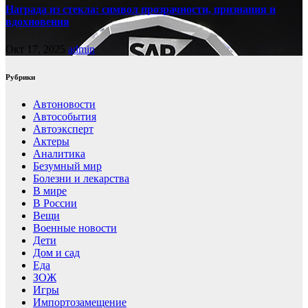
Награда из стекла: символ прозрачности, признания и
вдохновения
Окт 17, 2025
admin
Рубрики
Автоновости
Автособытия
Автоэксперт
Актеры
Аналитика
Безумный мир
Болезни и лекарства
В мире
В России
Вещи
Военные новости
Дети
Дом и сад
Еда
ЗОЖ
Игры
Импортозамещение