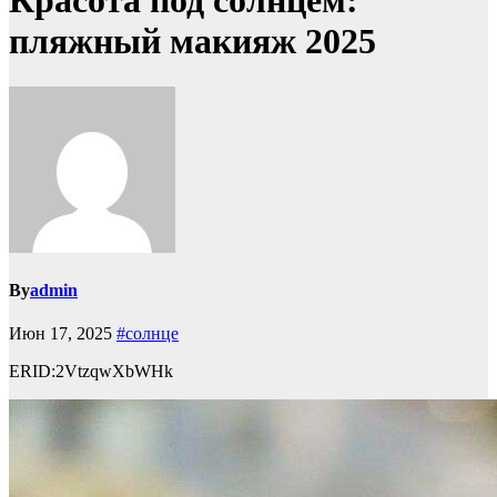
Красота под солнцем:
пляжный макияж 2025
By
admin
Июн 17, 2025
#солнце
ERID:2VtzqwXbWHk