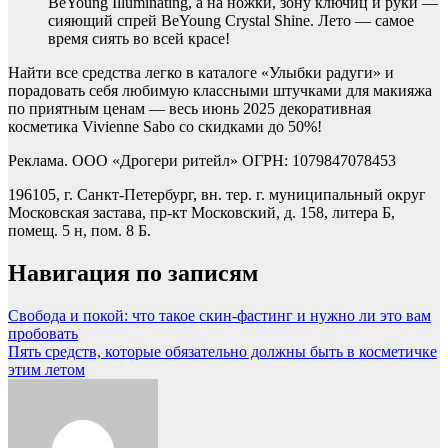
BeYoung Illuminating, а на ножки, зону ключиц и руки —
сияющий спрей BeYoung Crystal Shine. Лето — самое
время сиять во всей красе!
Найти все средства легко в каталоге «Улыбки радуги» и
порадовать себя любимую классными штучками для макияжа
по приятным ценам — весь июнь 2025 декоративная
косметика Vivienne Sabo со скидками до 50%!
Реклама. ООО «Дрогери ритейл» ОГРН: 1079847078453
196105, г. Санкт-Петербург, вн. тер. г. муниципальный округ
Московская застава, пр-кт Московский, д. 158, литера Б,
помещ. 5 н, пом. 8 Б.
Навигация по записям
Свобода и покой: что такое скин-фастинг и нужно ли это вам
пробовать
Пять средств, которые обязательно должны быть в косметичке
этим летом