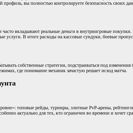
й профиль, вы полностью контролируете безопасность своих да
ки часто вкладывают реальные деньги в внутриигровые покупки. 
ые услуги. В итоге расходы на кассовые сундуки, боевые пропус
батывать собственные стратегии, подстраиваться под изменения
жимах, где понимание механик зачастую решает исход матча.
аунта
уровне»: топовые рейды, турниры, элитные PvP-арены, рейтинг
собенно актуально для тех, кто ограничен во времени и хочет ср