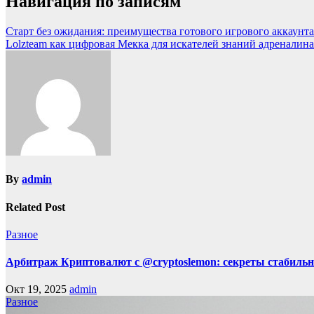
Навигация по записям
Старт без ожидания: преимущества готового игрового аккаунт
Lolzteam как цифровая Мекка для искателей знаний адреналина
By
admin
Related Post
Разное
Арбитраж Криптовалют с @cryptoslemon: секреты стабильн
Окт 19, 2025
admin
Разное