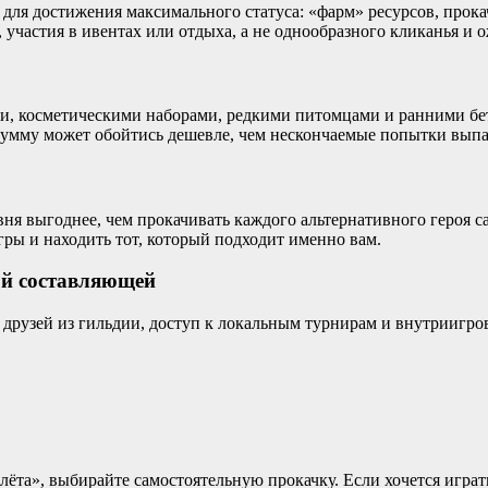
для достижения максимального статуса: «фарм» ресурсов, прок
, участия в ивентах или отдыха, а не однообразного кликанья и
, косметическими наборами, редкими питомцами и ранними бет
сумму может обойтись дешевле, чем нескончаемые попытки вып
ня выгоднее, чем прокачивать каждого альтернативного героя са
гры и находить тот, который подходит именно вам.
ой составляющей
рузей из гильдии, доступ к локальным турнирам и внутриигровым
злёта», выбирайте самостоятельную прокачку. Если хочется играт