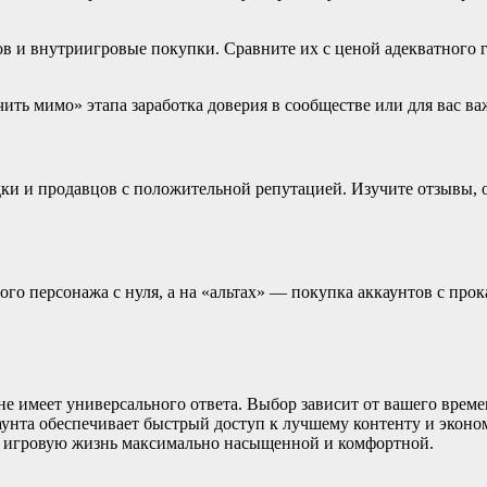
в и внутриигровые покупки. Сравните их с ценой адекватного го
ить мимо» этапа заработка доверия в сообществе или для вас в
и и продавцов с положительной репутацией. Изучите отзывы, о
о персонажа с нуля, а на «альтах» — покупка аккаунтов с прока
не имеет универсального ответа. Выбор зависит от вашего врем
унта обеспечивает быстрый доступ к лучшему контенту и эконом
шу игровую жизнь максимально насыщенной и комфортной.