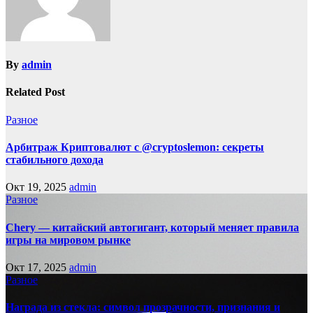
By
admin
Related Post
Разное
Арбитраж Криптовалют с @cryptoslemon: секреты
стабильного дохода
Окт 19, 2025
admin
Разное
Chery — китайский автогигант, который меняет правила
игры на мировом рынке
Окт 17, 2025
admin
Разное
Награда из стекла: символ прозрачности, признания и