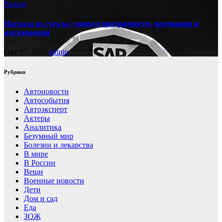
Разное
Награда из стекла: символ прозрачности, признания и
вдохновения
Окт 17, 2025
admin
Рубрики
Автоновости
Автособытия
Автоэксперт
Актеры
Аналитика
Безумный мир
Болезни и лекарства
В мире
В России
Вещи
Военные новости
Дети
Дом и сад
Еда
ЗОЖ