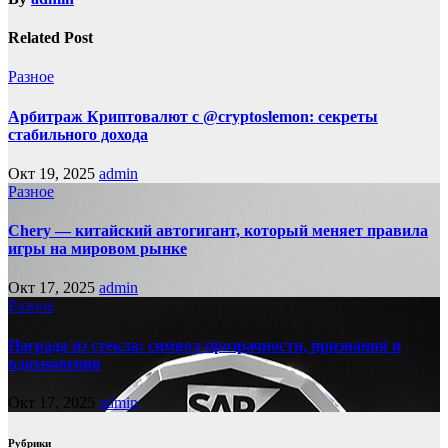
Related Post
Разное
Арбитраж Криптовалют с @cryptoslemon: секреты
стабильного дохода
Окт 19, 2025
admin
Разное
Chery — китайский автогигант, который меняет правила
игры на мировом рынке
Окт 17, 2025
admin
Разное
Награда из стекла: символ прозрачности, признания и
вдохновения
Окт 17, 2025
admin
Рубрики