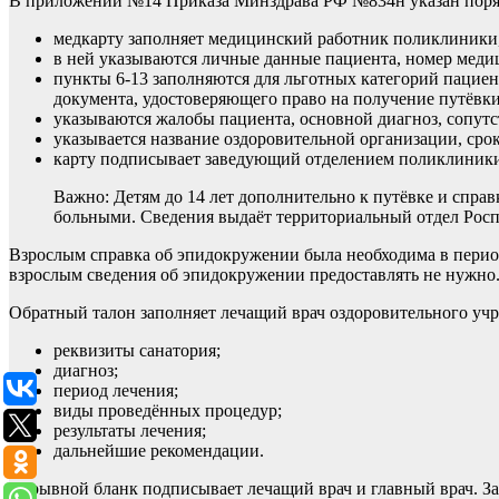
В приложении №14 Приказа Минздрава РФ №834н указан поряд
медкарту заполняет медицинский работник поликлиники
в ней указываются личные данные пациента, номер меди
пункты 6-13 заполняются для льготных категорий пациен
документа, удостоверяющего право на получение путёвки
указываются жалобы пациента, основной диагноз, сопутс
указывается название оздоровительной организации, срок
карту подписывает заведующий отделением поликлиники 
Важно: Детям до 14 лет дополнительно к путёвке и спра
больными. Сведения выдаёт территориальный отдел Росп
Взрослым справка об эпидокружении была необходима в перио
взрослым сведения об эпидокружении предоставлять не нужно
Обратный талон заполняет лечащий врач оздоровительного учр
реквизиты санатория;
диагноз;
период лечения;
виды проведённых процедур;
результаты лечения;
дальнейшие рекомендации.
Отрывной бланк подписывает лечащий врач и главный врач. За