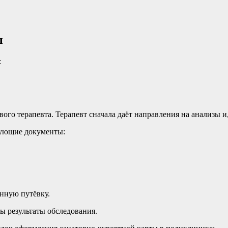
ы
:
го терапевта. Терапевт сначала даёт направления на анализы и,
дующие документы:
анную путёвку.
вы результаты обследования.