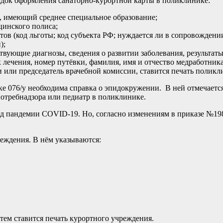
ок оформления санаторно-курортной карты в поликлинике:
, имеющий среднее специальное образование;
цинского полиса;
тов (код льготы; код субъекта РФ; нуждается ли в сопровожде
);
твующие диагнозы, сведения о развитии заболевания, результат
 лечения, номер путёвки, фамилия, имя и отчество медработника
или председатель врачебной комиссии, ставится печать поликл
вке 076/у необходима справка о эпидокружении. В ней отмечаетс
отребнадзора или педиатр в поликлинике.
д пандемии COVID-19. Но, согласно изменениям в приказе №198
.
еждения. В нём указываются:
тем ставится печать курортного учреждения.