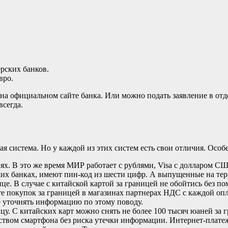
ерских банков.
вро.
а официальном сайте банка. Или можно подать заявление в отд
всегда.
ная система. Но у каждой из этих систем есть свои отличия. Ос
ях. В это же время МИР работает с рублями, Visa с долларом СШ
ких банках, имеют пин-код из шести цифр. А выпущенные на те
це. В случае с китайской картой за границей не обойтись без п
е покупок за границей в магазинах партнерах НДС с каждой опл
е уточнять информацию по этому поводу.
у. С китайских карт можно снять не более 100 тысяч юаней за г
твом смартфона без риска утечки информации. Интернет-плате