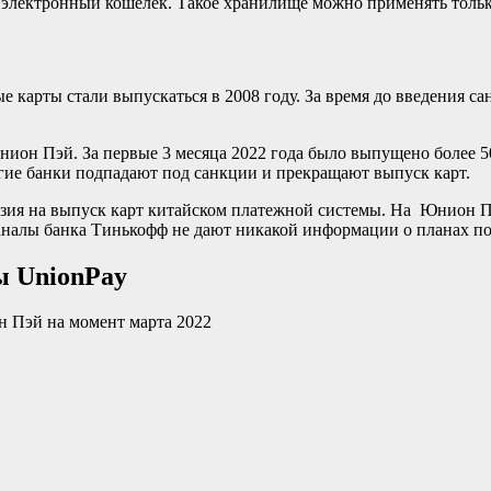
 электронный кошелек. Такое хранилище можно применять тольк
 карты стали выпускаться в 2008 году. За время до введения са
Юнион Пэй. За первые 3 месяца 2022 года было выпущено более 5
гие банки подпадают под санкции и прекращают выпуск карт.
нзия на выпуск карт китайском платежной системы. На Юнион Пэ
алы банка Тинькофф не дают никакой информации о планах по 
ы UnionPay
н Пэй на момент марта 2022