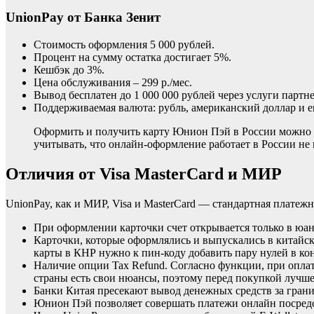
UnionPay от Банка Зенит
Стоимость оформления 5 000 рублей.
Процент на сумму остатка достигает 5%.
Кешбэк до 3%.
Цена обслуживания – 299 р./мес.
Вывод бесплатен до 1 000 000 рублей через услуги партн
Поддерживаемая валюта: рубль, американский доллар и е
Оформить и получить карту Юнион Пэй в России можно н
учитывать, что онлайн-оформление работает в России не 
Отличия от Visa MasterCard и МИР
UnionPay, как и МИР, Visa и MasterCard — стандартная платеж
При оформлении карточки счет открывается только в юан
Карточки, которые оформлялись и выпускались в китайс
карты в КНР нужно к пин-коду добавить пару нулей в кон
Наличие опции Tax Refund. Согласно функции, при оплат
страны есть свои нюансы, поэтому перед покупкой лучш
Банки Китая пресекают вывод денежных средств за границ
Юнион Пэй позволяет совершать платежи онлайн посредс