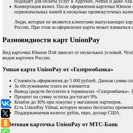
подойдет для оплаты услуг в AppStore, Netflix и даже AliE
Конвертация валют. После оформления карточки Юнион Пэ
первоначальных юаней в несколько промежуточных валют
Люди, которые не являются клиентами выпускающих карто
России. При этом за оформление карты может взиматься 
Разновидности карт UnionPay
Вид карточки Юнион Пэй зависит от нескольких условий. Что
видов карточек России.
Умная карта UnionPay от «Газпромбанка»
Стоимость оформления до 5 000 рублей. Данная сумма сп
За обслуживание плата не взимается.
Вывод средств бесплатен в терминалах «Газпромбанка». В
Процент на сумму остатка достигает 9%.
Кешбэк до 30% при покупке у магазинов партнеров.
Есть UnionPay Virtual, которую можно бесплатно применя
Поддерживаемая валюта: рубль, евро, доллар США.
Дебетовая карточка UnionPay от МТС-Банк