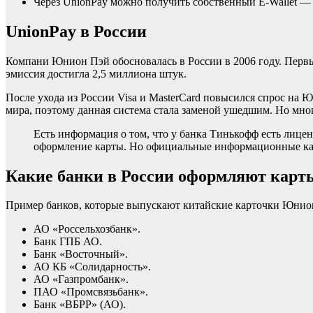
Через UnionPay можно получить собственный E-Wallet —
UnionPay в России
Компани Юнион Пэй обосновалась в России в 2006 году. Первые
эмиссия достигла 2,5 миллиона штук.
После ухода из России Visa и MasterCard повысился спрос на 
мира, поэтому данная система стала заменой ушедшим. Но мно
Есть информация о том, что у банка Тинькофф есть лице
оформление карты. Но официальные информационные кан
Какие банки в России оформляют карт
Пример банков, которые выпускают китайские карточки Юнио
АО «Россельхозбанк».
Банк ГПБ АО.
Банк «Восточный».
АО КБ «Солидарность».
АО «Газпромбанк».
ПАО «Промсвязьбанк».
Банк «ВБРР» (АО).