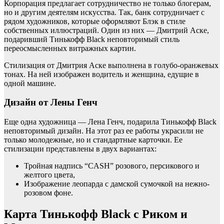
Корпорация предлагает сотрудничество не только блогерам,
но и другим деятелям искусства. Так, банк сотрудничает с
рядом художников, которые оформляют Блэк в стиле
собственных иллюстраций. Один из них — Дмитрий Аске,
подаривший Тинькофф Black неповторимый стиль
переосмысленных витражных картин.
Стилизация от Дмитрия Аске выполнена в голубо-оранжевых
тонах. На ней изображен водитель и женщина, едущие в
одной машине.
Дизайн от Лены Генч
Еще одна художница — Лена Генч, подарила Тинькофф Black
неповторимый дизайн. На этот раз ее работы украсили не
только молодежные, но и стандартные карточки. Ее
стилизации представлены в двух вариантах:
Тройная надпись “CASH” розового, персикового и
желтого цвета,
Изображение леопарда с дамской сумочкой на нежно-
розовом фоне.
Карта Тинькофф Black с Риком и