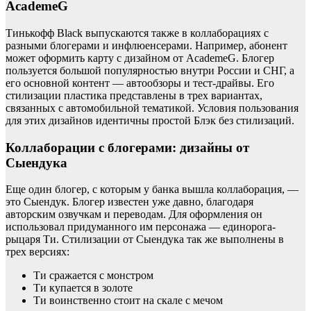
AcademeG
Тинькофф Black выпускаются также в коллаборациях с
разными блогерами и инфлюенсерами. Например, абонент
может оформить карту с дизайном от AcademeG. Блогер
пользуется большой популярностью внутри России и СНГ, а
его основной контент — автообзоры и тест-драйвы. Его
стилизации пластика представлены в трех вариантах,
связанных с автомобильной тематикой. Условия пользования
для этих дизайнов идентичны простой Блэк без стилизаций.
Коллаборации с блогерами: дизайны от
Сыендука
Еще один блогер, с которым у банка вышла коллаборация, —
это Сыендук. Блогер известен уже давно, благодаря
авторским озвучкам и переводам. Для оформления он
использовал придуманного им персонажа — единорога-
рыцаря Ти. Стилизации от Сыендука так же выполнены в
трех версиях:
Ти сражается с монстром
Ти купается в золоте
Ти воинственно стоит на скале с мечом