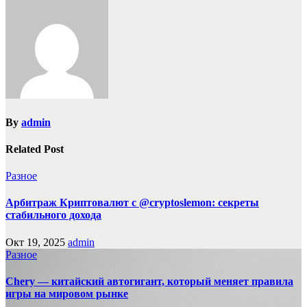
By
admin
Related Post
Разное
Арбитраж Криптовалют с @cryptoslemon: секреты
стабильного дохода
Окт 19, 2025
admin
Разное
Chery — китайский автогигант, который меняет правила
игры на мировом рынке