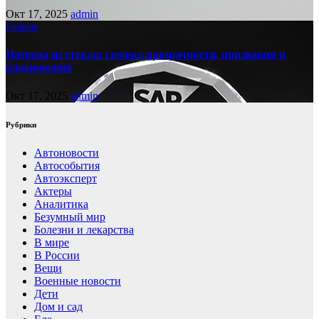
Окт 17, 2025
admin
Разное
Награда из стекла: символ прозрачности, признания и
вдохновения
Окт 17, 2025
admin
Рубрики
Автоновости
Автособытия
Автоэксперт
Актеры
Аналитика
Безумный мир
Болезни и лекарства
В мире
В России
Вещи
Военные новости
Дети
Дом и сад