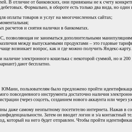
лей. В отличие от банковских, они привязаны не к счету конкре
 дебетовых. Формально, в обороте есть только два вида, но один
 для оплаты товаров и услуг на многочисленных сайтах;
моментальная;
х расчетов и снятия налички в банкоматах.
ПС, позволяющая не заниматься дополнительными манипуляциями,
различия между выпускаемыми продуктами – это годовые тарифы
чаще возникает вопрос, как и где можно получить Яндекс-карту.
и наличие электронного кошелька с некоторой суммой, но и 200
вариант) дают бесплатно.
и, ЮМани, пользователям было предложено пройти идентификаци
мого повседневного инструмента достаточно наличия электронно
регистрации (через соцсеть, созданием нового аккаунта или через
тупны даже самому неопытному посетителю интернета. Нажав в 
конфиденциальности. Затем он вводит логин и э/а контактный т
од, который на него будет отправлен. Чтобы пройти идентификац