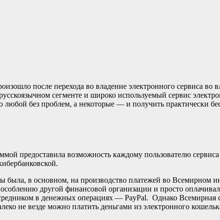
роизошло после перехода во владение электронного сервиса 
русскоязычном сегменте и широко используемый сервис электро
но любой без проблем, а некоторые — и получить практически б
раммой предоставила возможность каждому пользователю сервис
кибербанковской.
ы была, в основном, на производство платежей во Всемирном и
пособлению другой финансовой организации и просто оплачивал
редником в денежных операциях — PayPal. Однако Всемирная сет
алеко не везде можно платить деньгами из электронного кошельк