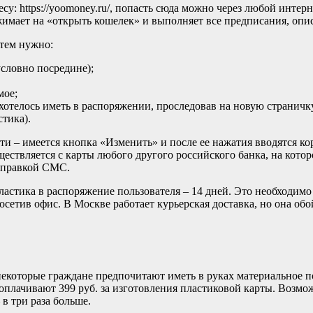
у: https://yoomoney.ru/, попасть сюда можно через любой интер
жимает на «открыть кошелек» и выполняет все предписания, оп
атем нужно:
условно посредине);
мое;
 хотелось иметь в распоряжении, проследовав на новую страничк
стика).
 – имеется кнопка «Изменить» и после ее нажатия вводятся кор
ществляется с карты любого другого российского банка, на кото
отправкой СМС.
стика в распоряжение пользователя – 14 дней. Это необходимо 
сетив офис. В Москве работает курьерская доставка, но она обо
некоторые граждане предпочитают иметь в руках материальное 
оплачивают 399 руб. за изготовления пластиковой карты. Возмож
 в три раза больше.