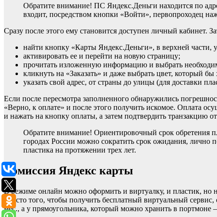
Обратите внимание! ПС Яндекс.Деньги находится по адрес
входит, посредством кнопки «Войти», первопроходец на
Сразу после этого ему становится доступен личный кабинет. З
найти кнопку «Карты Яндекс.Деньги», в верхней части, 
активировать ее и перейти на новую страницу;
прочитать изложенную информацию и выбрать необходи
кликнуть на «Заказать» и даже выбрать цвет, который бы
указать свой адрес, от страны до улицы (для доставки пла
Если после пересмотра заполненного обнаружились погрешности
«Верно, к оплате» и после этого получить искомое. Оплата осу
и нажать на кнопку оплаты, а затем подтвердить транзакцию 
Обратите внимание! Ориентировочный срок обретения пла
городах России можно сократить срок ожидания, лично по
пластика на протяжении трех лет.
Комиссия Яндекс карты
В режиме онлайн можно оформить и виртуалку, и пластик, но 
вместо того, чтобы получить бесплатный виртуальный сервис, 
мес., а у прямоугольника, который можно хранить в портмоне –