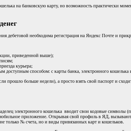
ошелька на банковскую карту, но возможность практически моме
денег
ния дебетовой необходима регистрация на Яндекс Почте и прикр
рукции, приведенной выше);
писям;
приезда курьера;
бым доступным способом: с карты банка, электронного кошелька 
сли прошло больше недели), а просто взять свой паспорт и сходи
ладелец электронного кошелька вводит свои кодовые символы (па
 мобильное приложение. Открывая свой профиль в ЯД, вызывают
не только № счета, но и виды привязанных карт и кошельков.