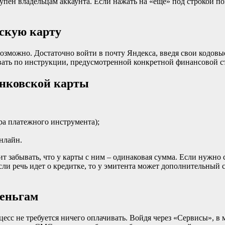
н владельцам аккаунта. Если нажать на «еще» под строкой поиск
вскую карту
возможно. Достаточно войти в почту Яндекса, введя свои кодовые
овать по инструкции, предусмотренной конкретной финансовой с
анковской карты
ра платежного инструмента);
нлайн.
т забывать, что у карты с ним – одинаковая сумма. Если нужно 
сли речь идет о кредитке, то у эмитента может дополнительный
деньгам
цесс не требуется ничего оплачивать. Войдя через «Сервисы», 