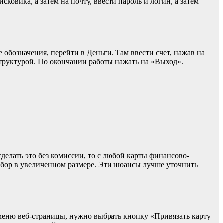
овика, а затем на почту, ввести пароль и логин, а затем
 обозначения, перейти в Деньги. Там ввести счет, нажав на
труктурой. По окончании работы нажать на «Выход».
сделать это без комиссии, то с любой карты финансово-
 сбор в увеличенном размере. Эти нюансы лучше уточнить
в меню веб-страницы, нужно выбрать кнопку «Привязать карту