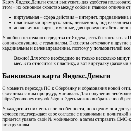
Карту Яндекс.Деньги стали выпускать для удобства пользовате
этом – их основное сходство между собой и главное отличие от
виртуальная – сфера действия – интернет, предназначена
пластиковый прямоугольник, неименной, под названием 
аналогичные карты, именные, для проведения безналичны
У любого платежного средства от Яндекс, есть бесконтактная 
соприкоснувшись с терминалом. Эксперты отмечают и другие 
кардинальны и целенаправленны, поэтому у пользователей все 
Важно! Для этого необходимо не только несколько минут 
мес. Это относится к пластику, а вот виртуалку (базовый 
Банковская карта Яндекс.Деньги
С момента перехода ПС к Сбербанку и образования новой сет
связанных с ним процедур, миновала. Для получения необходи
https://yoomoney.ru/yooid/signin. Здесь можно выбрать способ 
У каждого из них есть свои особенности, но в целом они дос
человек подтверждает свое согласие с правилами и политикой 
придется указать свой № мобильного, а затем отправить СМС-к
инструкциям