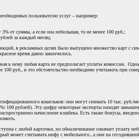
необходимых пользователю услуг – например:
т 3% от суммы, а если она небольшая, то не менее 100 руб.;
ублей за каждый месяц;
нкций, в рекламных целях было выпущено множество карт с сим
красное время давно закончилось.
ая к нему любая карта не предполагает уплаты комиссии. Однако
нее 100 руб., и это обстоятельство необходимо учитывать при с
ифицированного кошельков: они могут снимать 10 тыс. руб./ме
3%/ 100 рублей). Эту цифру некоторые эксперты находят завыше
 распространено начисление кэшбека. Есть также бонусы, введе
номить.
ступна с любой карточки, но обналичивание означает уплату неб
орый может считывать инфу с мобильного., а они на сегодняшни