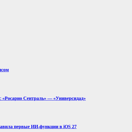
нсом
с «Росарио Сентраль» — «Универсидад»
ставила первые ИИ-функции в iOS 27