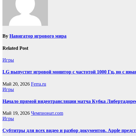
By
Навигатор игрового мира
Related Post
Игры
LG выпустит игровой монитор с частотой 1000 Гц, но с нюа
Май 20, 2026
Ferra.ru
Игры
Начало прямой видеотрансляции матча Кубка Либертадоре
Май 19, 2026
Чемпионат.com
Игры
Субтитры для всех видео и разбор документов. Apple пред