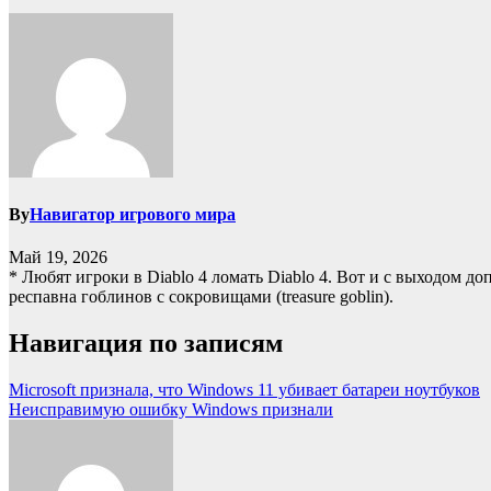
By
Навигатор игрового мира
Май 19, 2026
* Любят игроки в Diablo 4 ломать Diablo 4. Вот и с выходом д
респавна гоблинов с сокровищами (treasure goblin).
Навигация по записям
Microsoft признала, что Windows 11 убивает батареи ноутбуков
Неисправимую ошибку Windows признали