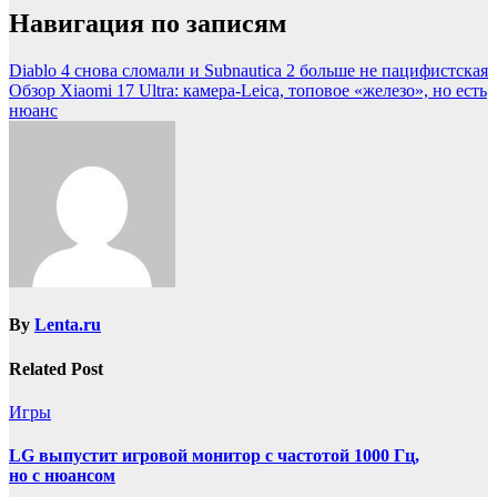
Навигация по записям
Diablo 4 снова сломали и Subnautica 2 больше не пацифистская
Обзор Xiaomi 17 Ultra: камера-Leica, топовое «железо», но есть
нюанс
By
Lenta.ru
Related Post
Игры
LG выпустит игровой монитор с частотой 1000 Гц,
но с нюансом