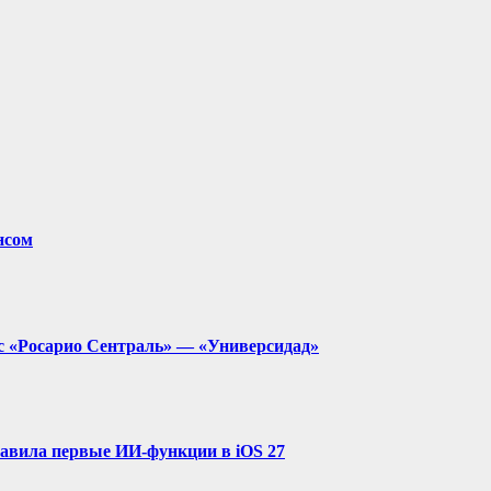
нсом
с «Росарио Сентраль» — «Универсидад»
ставила первые ИИ-функции в iOS 27