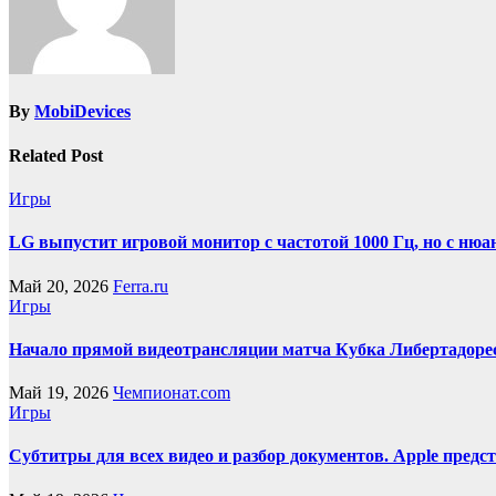
By
MobiDevices
Related Post
Игры
LG выпустит игровой монитор с частотой 1000 Гц, но с нюа
Май 20, 2026
Ferra.ru
Игры
Начало прямой видеотрансляции матча Кубка Либертадоре
Май 19, 2026
Чемпионат.com
Игры
Субтитры для всех видео и разбор документов. Apple пред