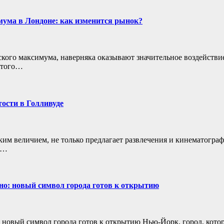
мума в Лондоне: как изменится рынок?
кого максимума, наверняка оказывают значительное воздействи
 этого…
ости в Голливуде
им величием, не только предлагает развлечения и кинематогра
ые…
но: новый символ города готов к открытию
 новый символ города готов к открытию Нью-Йорк, город, котор