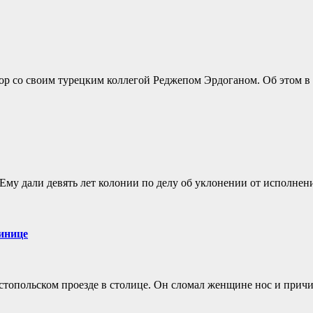
 со своим турецким коллегой Реджепом Эрдоганом. Об этом в пя
му дали девять лет колонии по делу об уклонении от исполнения
инице
топольском проезде в столице. Он сломал женщине нос и причин