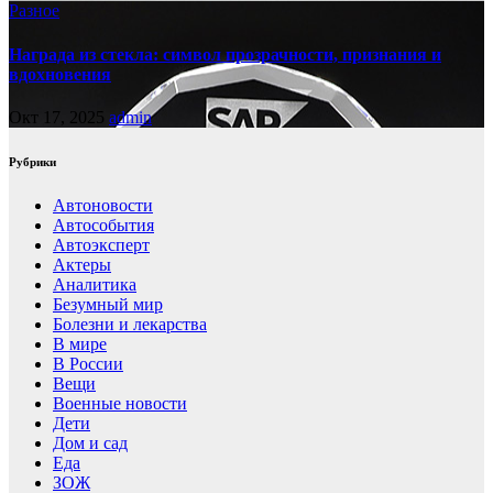
Разное
Награда из стекла: символ прозрачности, признания и
вдохновения
Окт 17, 2025
admin
Рубрики
Автоновости
Автособытия
Автоэксперт
Актеры
Аналитика
Безумный мир
Болезни и лекарства
В мире
В России
Вещи
Военные новости
Дети
Дом и сад
Еда
ЗОЖ