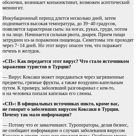
оболочки, возникает конъюнктивит, возможен асептический
менингит.
Инкубационный период длится несколько дней, затем
поднимается высокая температура, до 39−40 градусов,
появляется характерная сыпь: на ногах, руках, груди, потом
и на лице. Начинается сильная рвота, диарея. Прием пищи
затруднен из-за поражения пищевода. Симптомы эти проходят
через 7−14 дней. Но этот вирус опасен тем, что поражает
печень и желудок.
«СП»: Как передается этот вирус? Что стало источником
заражения туристов в Турции?
— Вирус Коксаки может передаваться через загрязненные
предметы, грязные фрукты, а также воздушно-капельным
путем. К примеру, заболевший разговаривал с кем-то,
и на человека попали капельки его слюны.
«СП»: В официальных источниках никто, кроме вас,
не говорит о заболевших вирусом Коксаки в Турции.
Почему так мало информации?
— Потому что ее замалчивают. Туроператоры, делая бизнес,
не сообщают информацию о случаях заболевания вирусом
Коксаки в отелях, куда они продают туры. Особенно много