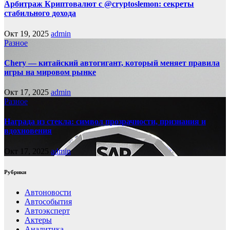
Арбитраж Криптовалют с @cryptoslemon: секреты
стабильного дохода
Окт 19, 2025
admin
Разное
Chery — китайский автогигант, который меняет правила
игры на мировом рынке
Окт 17, 2025
admin
Разное
Награда из стекла: символ прозрачности, признания и
вдохновения
Окт 17, 2025
admin
Рубрики
Автоновости
Автособытия
Автоэксперт
Актеры
Аналитика