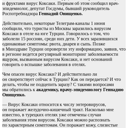
и фруктами вирус Коксаки. Первым об этом сообщил врач-
эпидемиолог, депутат Госдумы, бывший руководитель
Роспотребнадзора
Геннадий Онищенко.
Действительно, некоторые Телеграм-каналы 1 июня
сообщили, что туристы из Москвы заразились вирусом
Коксаки в отеле на юге Турции. Говорилось о том, что
заболели 15 россиян, среди них дети. У всех заразившихся
одинаковые симптомы: рвота, диарея и сыпь. Позже
в Минздраве Турции опровергли эту информацию, заявив, что
в регионе ведется регулярный мониторинг заболеваемости
ящуром, вызванным вирусом Коксаки, и нет оснований
говорить о вспышке заболевания в отелях.
Чем опасен вирус Коксаки? И действительно ли
он свирепствует сейчас в Турции? Как он передается? И что
делать, чтобы не подцепить заразу? С такими вопросами
мы обратились к
академику, врачу-эпидемиологу
Геннадию
Онищенко.
— Вирус Коксаки относится к числу энтеровирусов,
он поражает желудочно-кишечный тракт. Насколько мне
известно, в турецких отелях уже отмечены случаи
заболевания этим вирусом. Коксаки можно распознать
по характерным симптомам. Он поражает кожу, слизистые