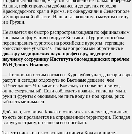
По данным экологов, мазутом загрязнено не только побережье
Анапы, нефтепродукты добрались и до других городов
Краснодарского края и Крыма, их обнаружили в Севастополе
и Запорожской области. Нашли загрязненную мазутом птицу
и в Грузии.
Не является ли быстро распространяющаяся по официальным
каналам информация о вирусе Коксаки в Турции способом
перенаправить турпоток на российские курорты, терпящие
колоссальные убытки? С таким вопросом мы обратились к
доктору медицинских наук, профессору, ведущему
научному сотруднику Института биомедицинских проблем
РАН Денису Иванову.
— Полностью с этим согласен. Курс рубля упал, доллар и евро
растут, и сегодня отдохнуть во Вьетнаме дешевле, чем
в Геленджике. Что касается Коксаки, это обычный вирус,
он не смертельный. Если соблюдать правила гигиены, мыть
руки и фрукты с овощами, не пить воду из-под крана, риск
заболеть минимален.
Добавлю, что вирус Коксаки относится к числу эндемичных,
то есть он проявляется на определенной территории. Попадая
в другую страну, он чаще всего погибает.
Так что риск того, что вспышка вируса Коксаки придет