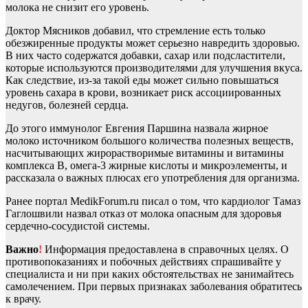
молока не снизит его уровень.
Доктор Мясников добавил, что стремление есть только
обезжиренные продукты может серьезно навредить здоровью.
В них часто содержатся добавки, сахар или подсластители,
которые используются производителями для улучшения вкуса.
Как следствие, из-за такой еды может сильно повышаться
уровень сахара в крови, возникает риск ассоциированных
недугов, болезней сердца.
До этого иммунолог Евгения Паршина назвала жирное
молоко источником большого количества полезных веществ,
насчитывающих жирорастворимые витамины и витамины
комплекса В, омега-3 жирные кислоты и микроэлементы, и
рассказала о важных плюсах его употребления для организма.
Ранее портал MedikForum.ru писал о том, что кардиолог Тамаз
Гаглошвили назвал отказ от молока опасным для здоровья
сердечно-сосудистой системы.
Важно
!
Информация предоставлена в справочных целях. О
противопоказаниях и побочных действиях спрашивайте у
специалиста и ни при каких обстоятельствах не занимайтесь
самолечением. При первых признаках заболевания обратитесь
к врачу.