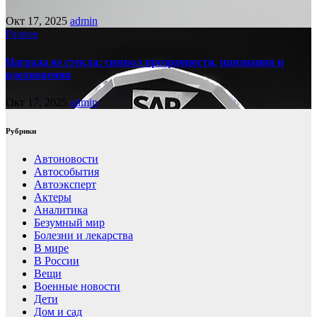
Окт 17, 2025
admin
Разное
Награда из стекла: символ прозрачности, признания и
вдохновения
Окт 17, 2025
admin
Рубрики
Автоновости
Автособытия
Автоэксперт
Актеры
Аналитика
Безумный мир
Болезни и лекарства
В мире
В России
Вещи
Военные новости
Дети
Дом и сад