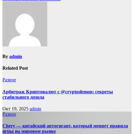
By
admin
Related Post
Разное
Арбитраж Криптовалют с @cryptoslemon: секреты
стабильного дохода
Окт 19, 2025
admin
Разное
Chery — китайский автогигант, который меняет правила
игры на мировом рынке