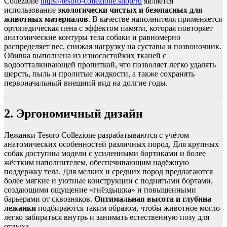
Collezione
https://tesoro-collezione.shop/ru
является
использование
экологически чистых и безопасных для
животных материалов
. В качестве наполнителя применяется
ортопедическая пена с эффектом памяти, которая повторяет
анатомические контуры тела собаки и равномерно
распределяет вес, снижая нагрузку на суставы и позвоночник.
Обивка выполнена из износостойких тканей с
водоотталкивающей пропиткой, что позволяет легко удалять
шерсть, пыль и пролитые жидкости, а также сохранять
первоначальный внешний вид на долгие годы.
2. Эргономичный дизайн
Лежанки Tesoro Collezione разрабатываются с учётом
анатомических особенностей различных пород. Для крупных
собак доступны модели с усиленными бортиками и более
жёстким наполнителем, обеспечивающим надёжную
поддержку тела. Для мелких и средних пород предлагаются
более мягкие и уютные конструкции с поднятыми бортами,
создающими ощущение «гнёздышка» и повышенными
барьерами от сквозняков.
Оптимальная высота и глубина
лежанки
подбираются таким образом, чтобы животное могло
легко забираться внутрь и занимать естественную позу для
отдыха.