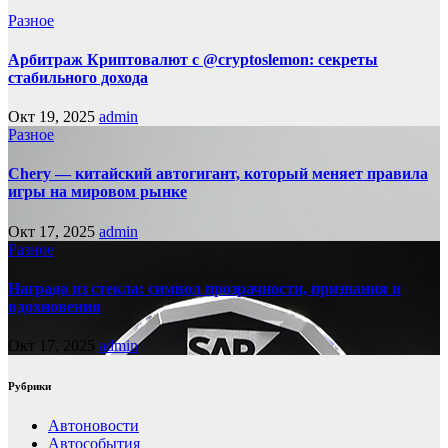
Разное
Арбитраж Криптовалют с @cryptoslemon: секреты
стабильного дохода
Окт 19, 2025
admin
Разное
Chery — китайский автогигант, который меняет правила
игры на мировом рынке
Окт 17, 2025
admin
Разное
Награда из стекла: символ прозрачности, признания и
вдохновения
Окт 17, 2025
admin
Рубрики
Автоновости
Автособытия