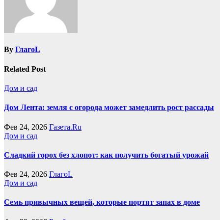
By
ГлагоL
Related Post
Дом и сад
Дом Лента: земля с огорода может замедлить рост рассады
Фев 24, 2026
Газета.Ru
Дом и сад
Сладкий горох без хлопот: как получить богатый урожай
Фев 24, 2026
ГлагоL
Дом и сад
Семь привычных вещей, которые портят запах в доме