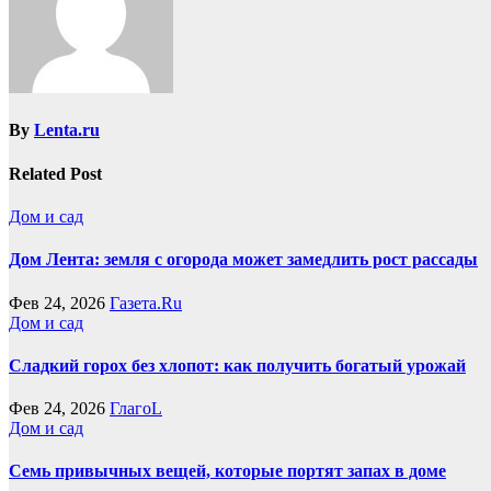
By
Lenta.ru
Related Post
Дом и сад
Дом Лента: земля с огорода может замедлить рост рассады
Фев 24, 2026
Газета.Ru
Дом и сад
Сладкий горох без хлопот: как получить богатый урожай
Фев 24, 2026
ГлагоL
Дом и сад
Семь привычных вещей, которые портят запах в доме